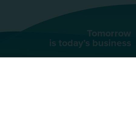
Tomorrow
is today’s business
AU Group
91 rue du Faubourg
Saint-Honoré,
75008
Paris