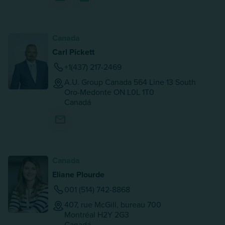
Canada
Carl Pickett
+1(437) 217-2469
A.U. Group Canada 564 Line 13 South
Oro-Medonte
ON
L0L 1T0
Canadá
Canada
Eliane Plourde
001 (514) 742-8868
407, rue McGill, bureau 700
Montréal
H2Y 2G3
Canadá