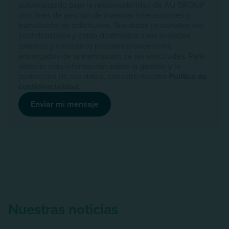
automatizado bajo la responsabilidad de AU GROUP
con fines de gestión de nuestras interacciones y
tramitación de solicitudes. Sus datos personales son
confidenciales y están destinados a los servicios
internos y a nuestros posibles proveedores
encargados de la tramitación de las solicitudes. Para
obtener más información sobre la gestión y la
protección de sus datos, consulte nuestra
Política de
confidencialidad
.
Enviar mi mensaje
Nuestras noticias