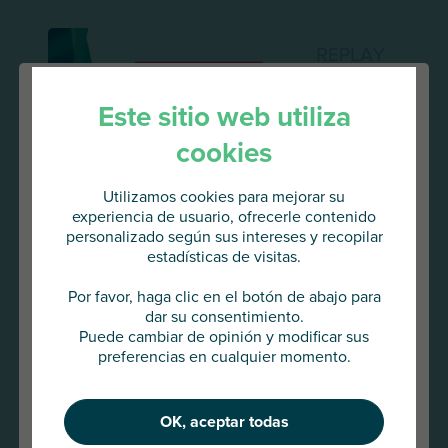
Este sitio web utiliza
cookies
Utilizamos cookies para mejorar su
experiencia de usuario, ofrecerle contenido
personalizado según sus intereses y recopilar
estadísticas de visitas.
Va a acceder al
AU Group Global
Por favor, haga clic en el botón de abajo para
dar su consentimiento.
Puede cambiar de opinión y modificar sus
Pulse abajo para continuar o elija
preferencias en cualquier momento.
otro país
16 MAR 2026
OK, aceptar todas
Continuar
Breaking news webinar replay: Middle East