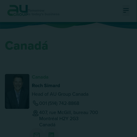
Tomorrow
is today's business
Ouvri
Canadá
Canada
Roch Simard
Head of AU Group Canada
001 (514) 742-8868
407, rue McGill, bureau 700
Montréal
H2Y 2G3
Canadá