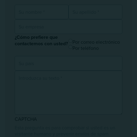
Su nombre
Su apellido
Su empresa
¿Cómo prefiere que
¿Cómo prefiere que contactemo
Por correo electrónico
contactemos con usted?
Por teléfono
Su pais
Mensaje
CAPTCHA
Esta pregunta es para comprobar si usted es un
visitante humano y prevenir envíos de spam