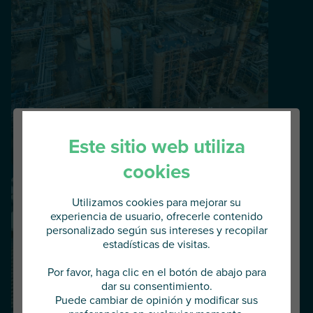
Protecting growth and securing cash flow for
an oilfield equipment supplier
Este sitio web utiliza
Securing credit coverage
cookies
Utilizamos cookies para mejorar su
experiencia de usuario, ofrecerle contenido
personalizado según sus intereses y recopilar
estadísticas de visitas.
Va a acceder al
AU Group Global
Por favor, haga clic en el botón de abajo para
dar su consentimiento.
Puede cambiar de opinión y modificar sus
Pulse abajo para continuar o elija