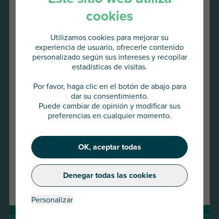
cookies
Utilizamos cookies para mejorar su
experiencia de usuario, ofrecerle contenido
personalizado según sus intereses y recopilar
estadísticas de visitas.
Va a acceder al
AU Group Global
Por favor, haga clic en el botón de abajo para
dar su consentimiento.
Puede cambiar de opinión y modificar sus
Pulse abajo para continuar o elija
22 ENE 2026
preferencias en cualquier momento.
otro país
Presse release -AU Group strengthens its
presence in the SME and mid-cap market with the
acquisition of Meurice Assurance-Crédit and
OK, aceptar todas
Continuar
GESCO
Leer más
Denegar todas las cookies
Cambiar de país
Personalizar