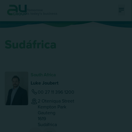
Tomorrow
is today's business
Ouvri
Sudáfrica
South Africa
Luke Joubert
00 27 11 396 1200
2 Oteniqua Street
Kempton Park
Gauteng
1619
Sudáfrica