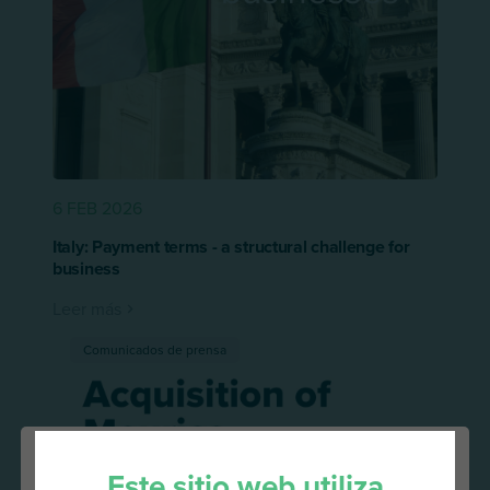
6 FEB 2026
Italy: Payment terms - a structural challenge for
business
Leer más
Comunicados de prensa
Este sitio web utiliza