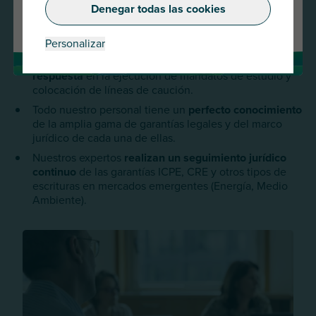
Denegar todas las cookies
Cambiar de país
AU Group proporciona
nuevas capacidades de
Caución
a través del acceso de AU Group a garantes
especializados en sus sectores.
Personalizar
Nuestros equipos
garantizan una eficaz capacidad de
respuesta
en la ejecución de mandatos de estudio y
colocación de líneas de caución.
Todo nuestro personal tiene un
perfecto conocimiento
de la amplia gama de garantías legales y del marco
jurídico de cada una de ellas.
Nuestros expertos
realizan un seguimiento jurídico
continuo
de las garantías ICPE, CRE y otros tipos de
escrituras en mercados emergentes (Energía, Medio
Ambiente).