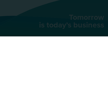
Tomorrow
is today’s business
AU Group
91 rue du Faubourg
Saint-Honoré,
75008
Paris
+33 (0)1 42 66 66 46