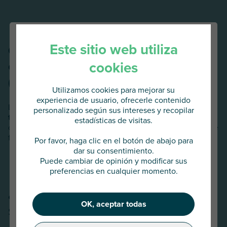
Este sitio web utiliza
Garantía financiera para las subastas -
cookies
operadores de ventas voluntarias
(OVV)
Utilizamos cookies para mejorar su
experiencia de usuario, ofrecerle contenido
La garantía anual de venta en subasta permite
asegurar las
personalizado según sus intereses y recopilar
transacciones
cuando los fondos pasan por manos de
estadísticas de visitas.
Va a acceder al
operadores de venta voluntaria. Cubre la representación de
fondos mantenidos por cuenta ajena.
AU Group Global
Por favor, haga clic en el botón de abajo para
dar su consentimiento.
Puede cambiar de opinión y modificar sus
Pulse abajo para continuar o elija
preferencias en cualquier momento.
otro país
¿Por qué
confiar a AU Group
sus
OK, aceptar todas
soluciones de fianzas?
Continuar