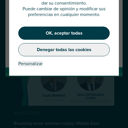
dar su consentimiento.
Puede cambiar de opinión y modificar sus
Pulse abajo para continuar o elija
preferencias en cualquier momento.
otro país
OK, aceptar todas
Continuar
Denegar todas las cookies
Cambiar de país
Personalizar
16 MAR 2026
Breaking news webinar replay: Middle East