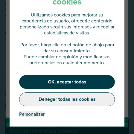
cookies
G-Grade se ha convertido en una herramienta
indispensable en el arsenal de los Gestores de Crédito, ya
Utilizamos cookies para mejorar su
que permite ahorrar tiempo y proporciona una visión
experiencia de usuario, ofrecerle contenido
sintética de la posición de riesgo del mercado, así como
personalizado según sus intereses y recopilar
seguir la volatilidad en las posiciones de los aseguradores.
estadísticas de visitas.
Es utilizado por las empresas para enriquecer su proceso
Va a acceder al
de toma de decisiones, alimentar sus informes y ponderar
AU Group Global
Por favor, haga clic en el botón de abajo para
sus cuentas por cobrar según el riesgo país.
dar su consentimiento.
Olivier de La Pontais, Executive Director
Puede cambiar de opinión y modificar sus
Pulse abajo para continuar o elija
preferencias en cualquier momento.
otro país
OK, aceptar todas
Continuar
Hablemos juntos
de sus
Denegar todas las cookies
Cambiar de país
necessidades
Personalizar
Encuentre a su asesor