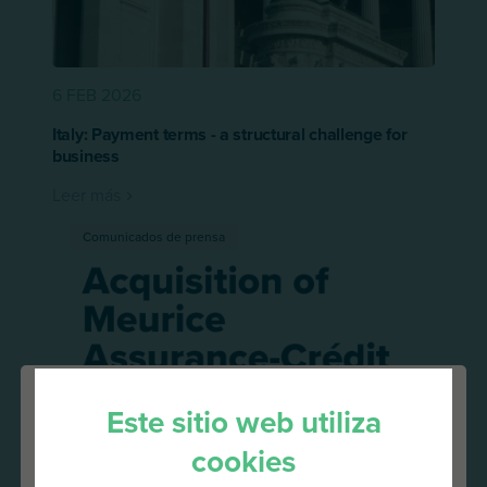
6 FEB 2026
Italy: Payment terms - a structural challenge for
business
Leer más
Comunicados de prensa
Este sitio web utiliza
cookies