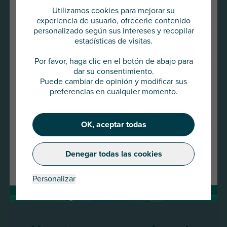
Utilizamos cookies para mejorar su
experiencia de usuario, ofrecerle contenido
personalizado según sus intereses y recopilar
estadísticas de visitas.
Va a acceder al
AU Group Global
22 ENE 2026
Por favor, haga clic en el botón de abajo para
dar su consentimiento.
Presse release -AU Group strengthens its
Puede cambiar de opinión y modificar sus
Pulse abajo para continuar o elija
presence in the SME and mid-cap market with the
preferencias en cualquier momento.
otro país
acquisition of Meurice Assurance-Crédit and
GESCO
OK, aceptar todas
Leer más
Continuar
Denegar todas las cookies
Cambiar de país
Personalizar