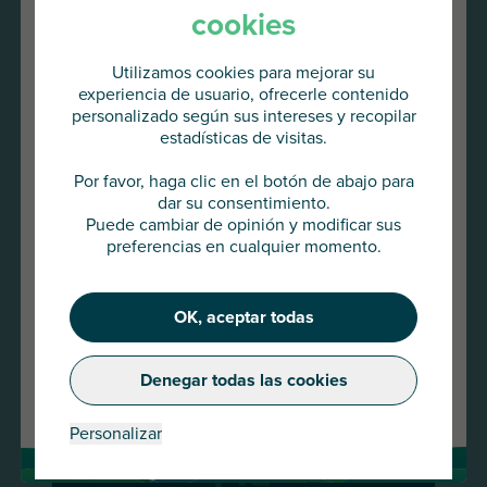
cookies
Estudio
Utilizamos cookies para mejorar su
experiencia de usuario, ofrecerle contenido
personalizado según sus intereses y recopilar
estadísticas de visitas.
Va a acceder al
AU Group Global
Por favor, haga clic en el botón de abajo para
dar su consentimiento.
Puede cambiar de opinión y modificar sus
Pulse abajo para continuar o elija
preferencias en cualquier momento.
otro país
OK, aceptar todas
Continuar
Denegar todas las cookies
Cambiar de país
Personalizar