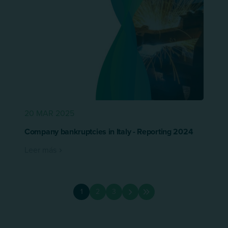
20 MAR 2025
Company bankruptcies in Italy - Reporting 2024
Leer más
Paginación
1
2
3
Page
Page
Page