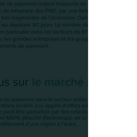
ds de paiement restent fréquents en Italie. Ils s’explique
és de trésorerie des PME, par une forte dépendance au créd
e très fragmentée de l’économie. Dans certaines régions d
e ou dépasser 90 jours. Le nombre de créances non réglée
n particulier dans les secteurs du BTP, de la distribution e
, les grandes entreprises et les groupes internationaux 
ements de paiement.
us sur
le marché public
is de paiement dans le secteur public ont diminué, mais r
rations locales. Les appels d’offres suivent les règles eur
n peut être perturbée par des retards budgétaires. La digit
me MEPA (Marché Électronique de la Public Administration)
siblement d’une région à l’autre.