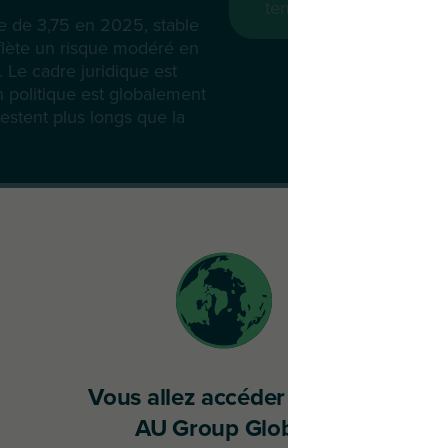
tendances et le niveau
de de 3,75 en 2025, stable
flète un risque modéré en
. Le cadre juridique est
on politique est globalement
restent plus longs que la
alie présente un cadre légal har
 bien que l’administration reste 
édures judiciaires complexes.
Vous allez accéder au site
AU Group Global
ents
Pratiques courantes