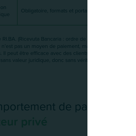
ion
Obligatoire, formats et portails spécifiques
ique
e RI.BA. (Ricevuta Bancaria : ordre de paiement différé tr
) n’est pas un moyen de paiement, mais un outil de trans
 Il peut être efficace avec des clients fiables, mais il re
 sans valeur juridique, donc sans véritable recours en cas
portement de paiement
d
teur privé