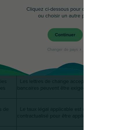
Cliquez ci-dessous pour continuer
ou choisir un autre pays
 de
60 à 90 jours. Le respect des délais de paiement 
t
régions et les secteurs.
Continuer
Changer de pays
 de
Virement (très fréquent), Cambiale (lettre de ch
t
fréquents au sud), RI.BA.
ies
Les lettres de change acceptées ont valeur exécu
tes
bancaires peuvent être exigées selon le niveau d
s de
Le taux légal applicable est celui de la BCE majoré
contractualisé pour être appliqué sans contestatio