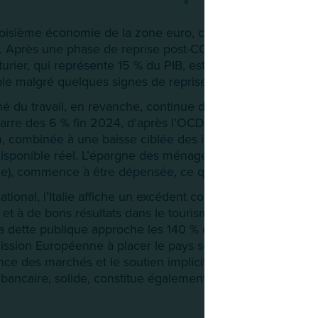
, troisième économie de la zone euro, connaît une situatio
 Après une phase de reprise post-COVID, la croissance ral
rier, qui représente 15 % du PIB, est en difficulté, et la
ible malgré quelques signes de reprise.
é du travail, en revanche, continue de s’améliorer. Le t
barre des 6 % fin 2024, d’après l’OCDE, un niveau histori
, combinée à une baisse ciblée des impôts et à un recul de 
isponible réel. L’épargne des ménages, encore élevée e
le), commence à être dépensée, ce qui favorise la deman
national, l’Italie affiche un excédent courant depuis 2024, 
 et à de bons résultats dans le tourisme. Néanmoins, la si
La dette publique approche les 140 % du PIB, et le déficit r
ssion Européenne à placer le pays sous procédure de défici
nce des marchés et le soutien implicite de la BCE permette
bancaire, solide, constitue également un facteur de stabili