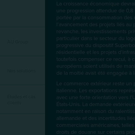
La croissance économique devrait
une progression attendue de 0,8 %
portée par la consommation des
l’avancement des projets liés au
Menu mature
revanche, les investissements pri
particulier dans le secteur du loge
AU Group
progressive du dispositif Superb
résidentielle et les projets d’infr
toutefois compenser ce recul, à c
européens soient utilisés de mani
Nos solutions
de la moitié avait été engagée à 
Le commerce extérieur reste un p
italienne. Les exportations repré
Études et cas
avec une forte orientation vers l
clients
États-Unis. La demande extérieure 
notamment en raison du ralentis
allemande et des incertitudes lié
commerciales américaines, telles 
droits de douane sur certains prod