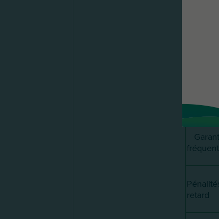
Délais
paiemen
usuels
Moyens
paiemen
Garant
fréquen
Pénalité
retard