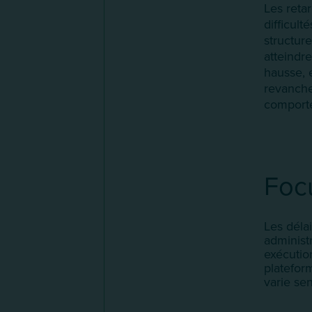
Les retar
difficult
structur
atteindr
hausse, e
revanche
comport
Foc
Les déla
administ
exécutio
platefor
varie sen