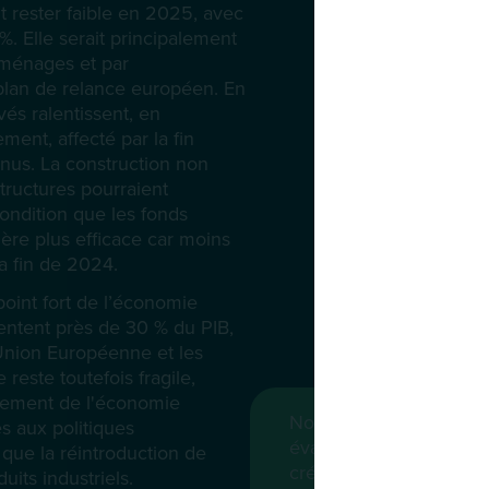
 rester faible en 2025, avec
. Elle serait principalement
 ménages et par
 plan de relance européen. En
vés ralentissent, en
ment, affecté par la fin
onus. La construction non
astructures pourraient
ondition que les fonds
ère plus efficace car moins
la fin de 2024.
oint fort de l’économie
sentent près de 30 % du PIB,
’Union Européenne et les
reste toutefois fragile,
sement de l'économie
Notre indicateur trimes
es aux politiques
évaluations des risques
que la réintroduction de
crédit. Il permet de vis
uits industriels.