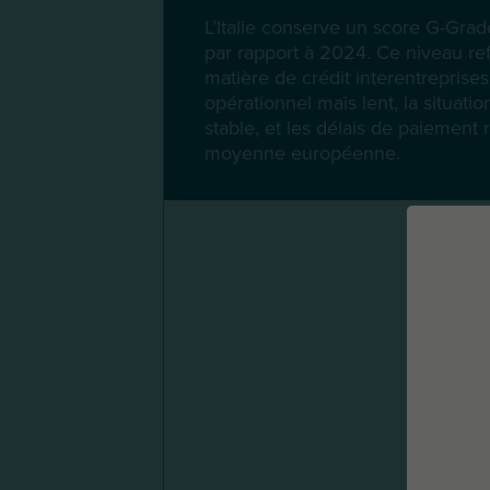
L’Italie conserve un score G-Gra
par rapport à 2024. Ce niveau re
matière de crédit interentreprises
opérationnel mais lent, la situati
stable, et les délais de paiement 
moyenne européenne.
L’It
l’UE,
proc
Elém