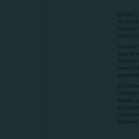
L’Italie
mi-2025.
manufactu
reste fa
Le march
sous la 
évolution
revenu d
disponib
À l’inter
l’énergie
fragile. 
la Commi
la confia
système 