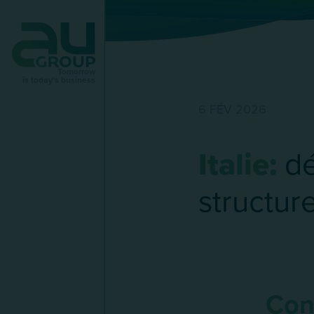
Tomorrow
is today's business
6 FÉV 2026
Italie:
dé
structur
Con