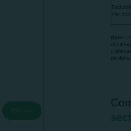
Facturat
électron
Note
: L
débiteur
créances.
de dette
Com
Menu secondaire
Contact
sec