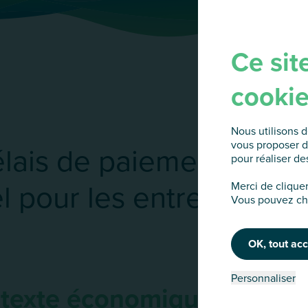
Ce sit
cooki
Nous utilisons d
vous proposer d
lais de paiement, un dé
pour réaliser des
el pour les entreprises
Merci de clique
Vous pouvez cha
OK, tout ac
Personnaliser
texte économique
de l'Ital