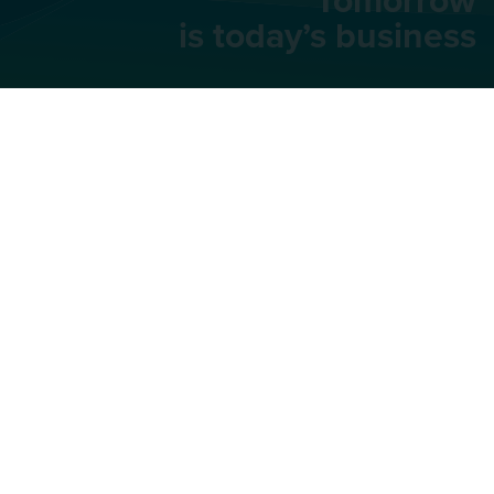
Tomorrow
is today’s business
AU Group
91 rue du Faubourg
Saint-Honoré,
75008
Paris
+33 (0)1 42 66 66 46
Lien vers notre compte LinkedIn
Lien vers notre compte YouTu