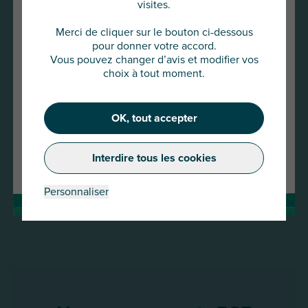
visites.
Vous allez accéder au site
AU Group Global
Merci de cliquer sur le bouton ci-dessous
pour donner votre accord.
Cliquez ci-dessous pour continuer
Vous pouvez changer d’avis et modifier vos
ou choisir un autre pays
choix à tout moment.
16 MAR 2026
OK, tout accepter
Continuer
Replay webinaire Flash Info : guerre au Moyen-
Orient
Changer de pays
Interdire tous les cookies
Lire la suite
Personnaliser