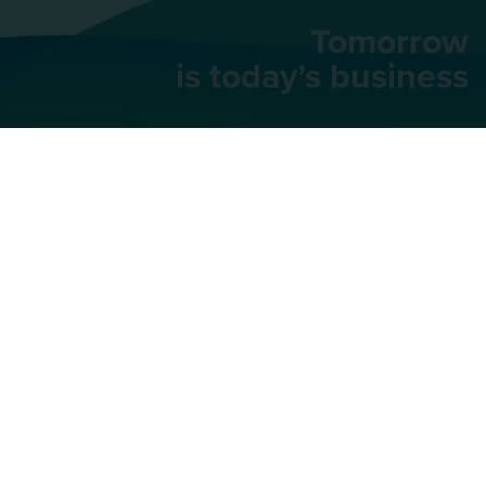
Tomorrow
is today’s business
AU Group
91 rue du Faubourg
Saint-Honoré,
75008
Paris
+33 (0)1 42 66 66 46